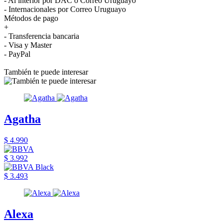
- Al interior por DAC o Correo Uruguayo
- Internacionales por Correo Uruguayo
Métodos de pago
+
- Transferencia bancaria
- Visa y Master
- PayPal
También te puede interesar
Agatha
$ 4.990
$ 3.992
$ 3.493
Alexa