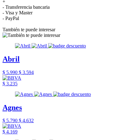
+
- Transferencia bancaria
- Visa y Master
- PayPal
También te puede interesar
Abril
$ 5.990
$ 3.594
$ 3.235
Agnes
$ 5.790
$ 4.632
$ 4.169