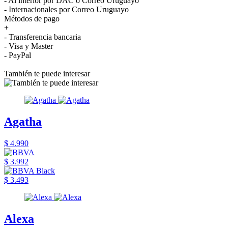
- Al interior por DAC o Correo Uruguayo
- Internacionales por Correo Uruguayo
Métodos de pago
+
- Transferencia bancaria
- Visa y Master
- PayPal
También te puede interesar
Agatha
$ 4.990
$ 3.992
$ 3.493
Alexa