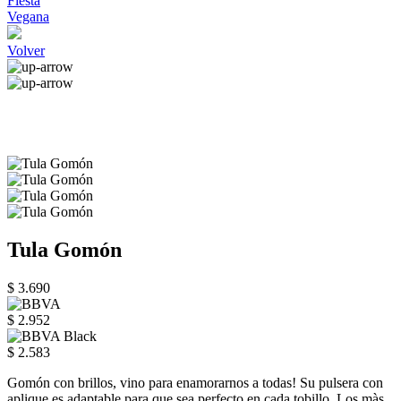
Fiesta
Vegana
Volver
Tula Gomón
$ 3.690
$ 2.952
$ 2.583
Gomón con brillos, vino para enamorarnos a todas! Su pulsera con
aplique es adaptable para que sea perfecto en cada tobillo. Los màs