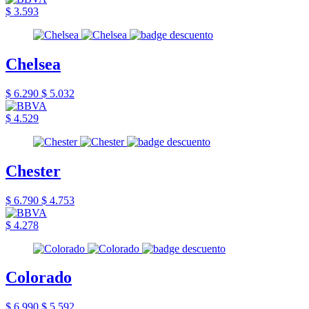
$ 3.593
Chelsea
$ 6.290
$ 5.032
$ 4.529
Chester
$ 6.790
$ 4.753
$ 4.278
Colorado
$ 6.990
$ 5.592