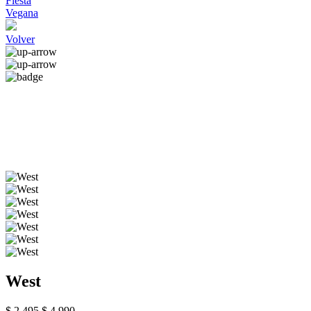
Fiesta
Vegana
Volver
West
$ 2.495
$ 4.990