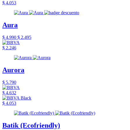
$ 4.053
Aura
$ 4.990
$ 2.495
$ 2.246
Aurora
$ 5.790
$ 4.632
$ 4.053
Batik (Ecofriendly)