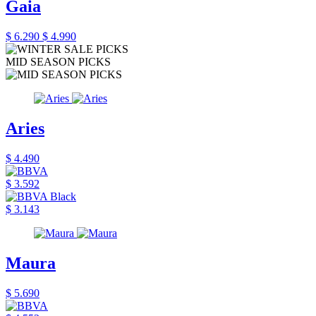
Gaia
$ 6.290
$ 4.990
MID SEASON PICKS
Aries
$ 4.490
$ 3.592
$ 3.143
Maura
$ 5.690