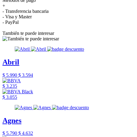
Métodos de pago
+
- Transferencia bancaria
- Visa y Master
- PayPal
También te puede interesar
Abril
$ 5.990
$ 3.594
$ 3.235
$ 3.055
Agnes
$ 5.790
$ 4.632