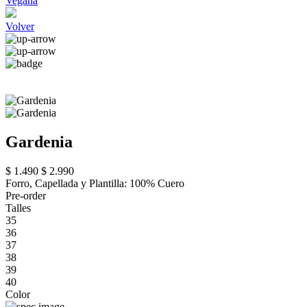
Vegana
Volver
Gardenia
$ 1.490
$ 2.990
Forro, Capellada y Plantilla: 100% Cuero
Pre-order
Talles
35
36
37
38
39
40
Color