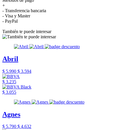
Métodos de pago
+
- Transferencia bancaria
- Visa y Master
- PayPal
También te puede interesar
Abril
$ 5.990
$ 3.594
$ 3.235
$ 3.055
Agnes
$ 5.790
$ 4.632