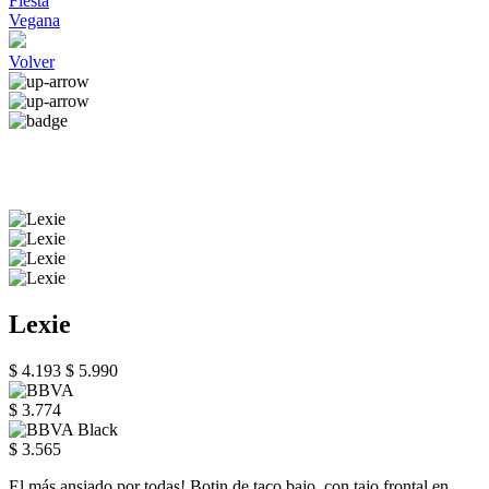
Fiesta
Vegana
Volver
Lexie
$ 4.193
$ 5.990
$ 3.774
$ 3.565
El más ansiado por todas! Botin de taco bajo, con tajo frontal en