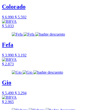
Colorado
$ 6.990
$ 5.592
$ 5.033
Fefa
$ 3.990
$ 3.192
$ 2.873
Gio
$ 5.490
$ 3.294
$ 2.965