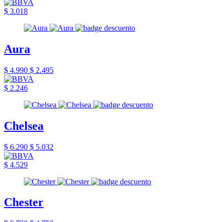
$ 3.018
Aura
$ 4.990
$ 2.495
$ 2.246
Chelsea
$ 6.290
$ 5.032
$ 4.529
Chester