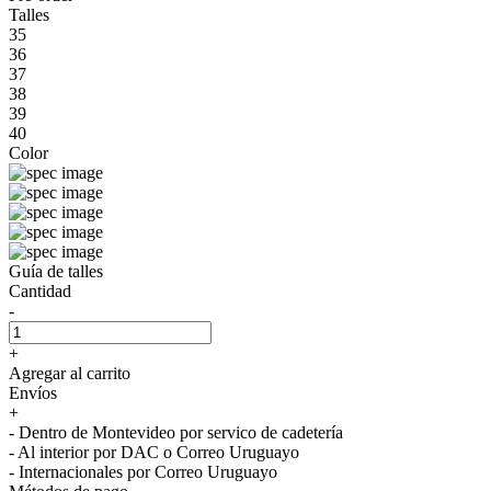
Talles
35
36
37
38
39
40
Color
Guía de talles
Cantidad
-
+
Agregar al carrito
Envíos
+
- Dentro de Montevideo por servico de cadetería
- Al interior por DAC o Correo Uruguayo
- Internacionales por Correo Uruguayo