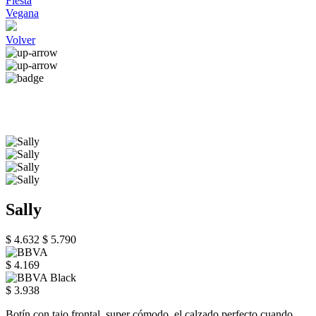
Fiesta
Vegana
Volver
Sally
$ 4.632
$ 5.790
$ 4.169
$ 3.938
Botín con tajo frontal, super cómodo, el calzado perfecto cuando