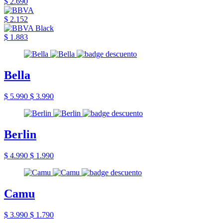
$ 2.690
$ 2.152
$ 1.883
Bella
$ 5.990
$ 3.990
Berlin
$ 4.990
$ 1.990
Camu
$ 3.990
$ 1.790