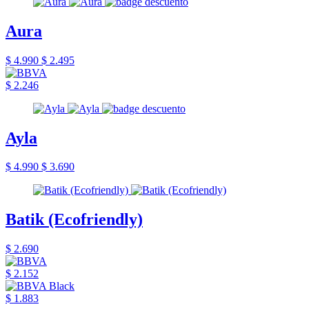
Aura
$ 4.990
$ 2.495
$ 2.246
Ayla
$ 4.990
$ 3.690
Batik (Ecofriendly)
$ 2.690
$ 2.152
$ 1.883