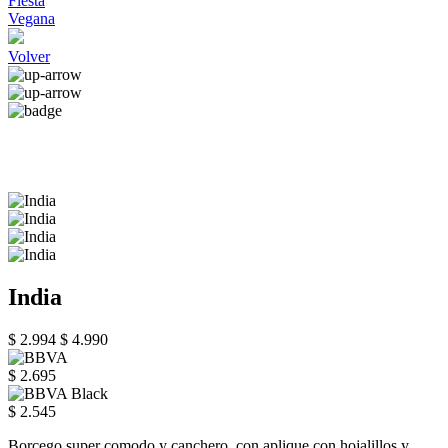
Fiesta
Vegana
Volver
India
$ 2.994
$ 4.990
$ 2.695
$ 2.545
Borcego super comodo y canchero, con aplique con hojalillos y