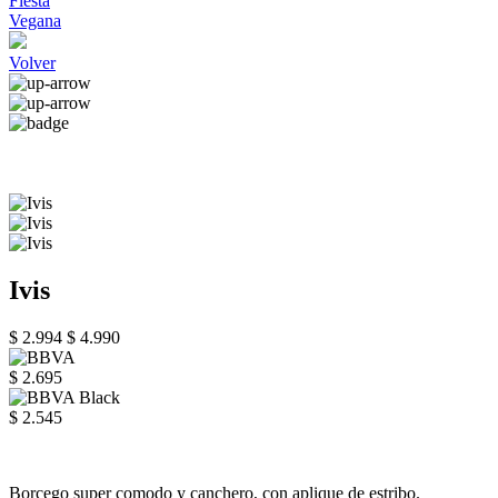
Fiesta
Vegana
Volver
Ivis
$ 2.994
$ 4.990
$ 2.695
$ 2.545
Borcego super comodo y canchero, con aplique de estribo.