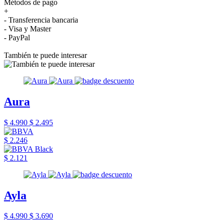
Métodos de pago
+
- Transferencia bancaria
- Visa y Master
- PayPal
También te puede interesar
Aura
$ 4.990
$ 2.495
$ 2.246
$ 2.121
Ayla
$ 4.990
$ 3.690